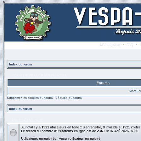
s
M’enregistrer
•
FAQ
•
Index du forum
TOUR DE FRANCE VESPA-ACMA
Forums
Marquer
Supprimer les cookies du forum
|
L’équipe du forum
Index du forum
QUI EST EN LIGNE
Au total il y a
1921
utilisateurs en ligne :: 0 enregistré, 0 invisible et 1921 invit
Le record du nombre d’utilisateurs en ligne est de
2340
, le 07 Aoû 2026 07:56
Utilisateurs enregistrés : Aucun utilisateur enregistré