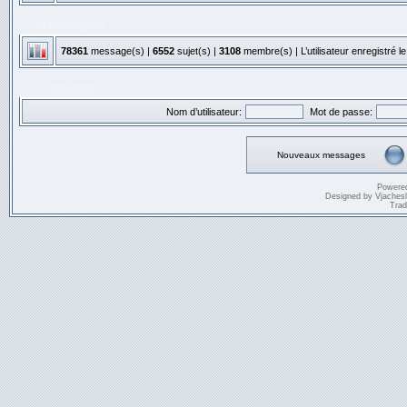
STATISTIQUES
78361
message(s) |
6552
sujet(s) |
3108
membre(s) | L’utilisateur enregistré l
CONNEXION
Nom d’utilisateur:
Mot de passe:
Nouveaux messages
Powere
Designed by
Vjaches
Trad