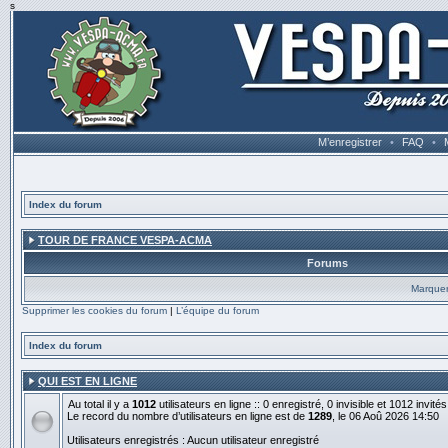
s
M’enregistrer
•
FAQ
•
Index du forum
TOUR DE FRANCE VESPA-ACMA
Forums
Marquer
Supprimer les cookies du forum
|
L’équipe du forum
Index du forum
QUI EST EN LIGNE
Au total il y a
1012
utilisateurs en ligne :: 0 enregistré, 0 invisible et 1012 invit
Le record du nombre d’utilisateurs en ligne est de
1289
, le 06 Aoû 2026 14:50
Utilisateurs enregistrés : Aucun utilisateur enregistré