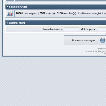
STATISTIQUES
78361
message(s) |
6552
sujet(s) |
3108
membre(s) | L’utilisateur enregistré l
CONNEXION
Nom d’utilisateur:
Mot de passe:
Nouveaux messages
Powere
Designed by
Vjaches
Trad