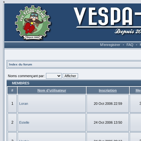
s
M’enregistrer
•
FAQ
•
Index du forum
Noms commençant par:
MEMBRES
#
Nom d’utilisateur
Inscription
Me
1
Loran
20 Oct 2006 22:59
2
Estelle
24 Oct 2006 13:50