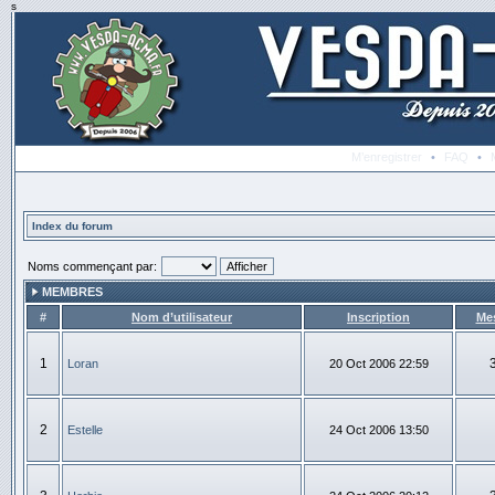
s
M’enregistrer
•
FAQ
•
Index du forum
Noms commençant par:
MEMBRES
#
Nom d’utilisateur
Inscription
Me
1
Loran
20 Oct 2006 22:59
2
Estelle
24 Oct 2006 13:50