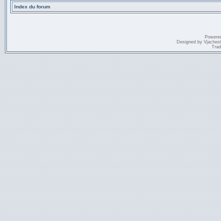
Index du forum
Powere
Designed by
Vjaches
Trad