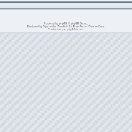
Powered by
phpBB
© phpBB Group.
Designed by
Vjacheslav Trushkin
for
Free Forum
/
DivisionCore
.
Traduction par:
phpBB-fr.com