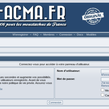
M’enregistrer
•
FAQ
•
Membres
•
Connexion
•
Docs
Modèles
Connectez-vous pour accéder à votre panneau d’utilisateur.
Nom d’utilisateur:
M’enre
ues secondes et augmente vos possibilités.
Mot de passe:
utilisateurs enregistrés. Avant de vous
J’ai o
de notre politique de vie privée. Assurez-vous
Renvoy
vée
Me 
Cac