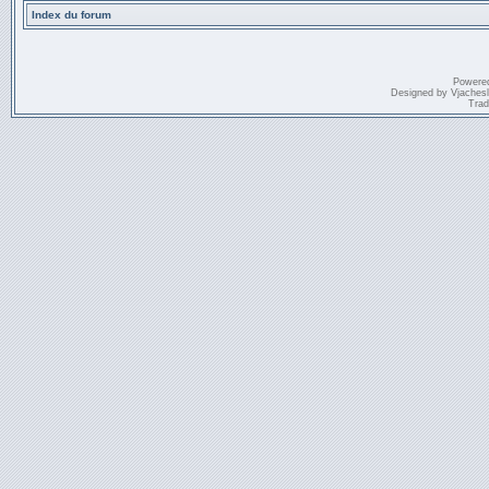
Index du forum
Powere
Designed by
Vjaches
Trad