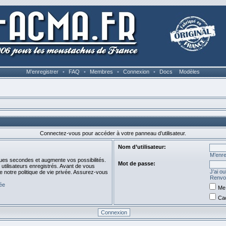
M’enregistrer
•
FAQ
•
Membres
•
Connexion
•
Docs
Modèles
Connectez-vous pour accéder à votre panneau d’utilisateur.
Nom d’utilisateur:
M’enre
ues secondes et augmente vos possibilités.
Mot de passe:
utilisateurs enregistrés. Avant de vous
J’ai o
de notre politique de vie privée. Assurez-vous
Renvoy
vée
Me 
Cac