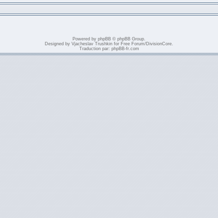
Powered by
phpBB
© phpBB Group.
Designed by
Vjacheslav Trushkin
for
Free Forum
/
DivisionCore
.
Traduction par:
phpBB-fr.com